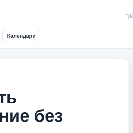
тр
Календари
ть
ние без